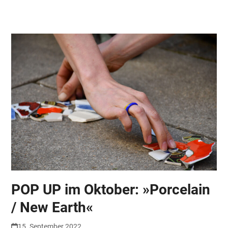
Skip
Open
Close
to
mobile
mobile
content
menu
menu
POP UP im Oktober: »Porcelain
/ New Earth«
15. September 2022