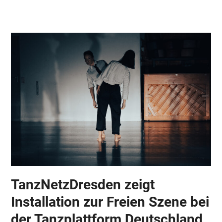
Skip
Open
Close
to
mobile
mobile
content
menu
menu
TanzNetzDresden zeigt
Installation zur Freien Szene bei
der Tanzplattform Deutschland