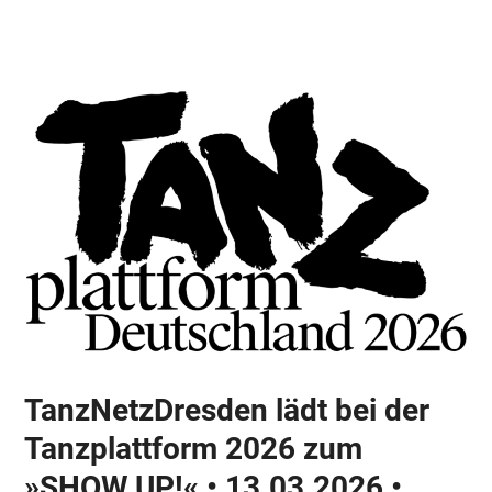
Skip
Open
Close
to
mobile
mobile
content
menu
menu
TanzNetzDresden lädt bei der
Tanzplattform 2026 zum
»SHOW UP!« • 13.03.2026 •