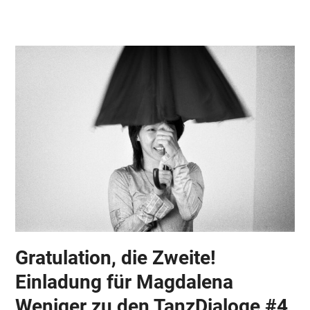
Skip
Open
Close
to
mobile
mobile
content
menu
menu
Gratulation, die Zweite!
Einladung für Magdalena
Weniger zu den TanzDialoge #4