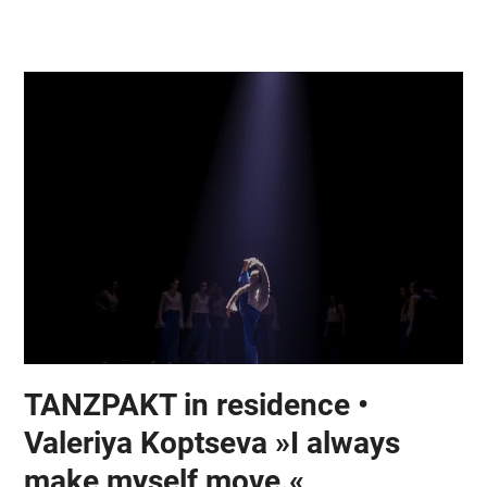
Skip
Open
Close
to
mobile
mobile
content
menu
menu
TANZPAKT in residence •
Valeriya Koptseva »I always
make myself move.«