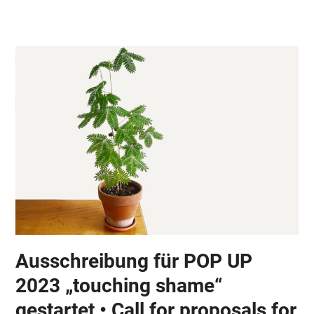
Skip
Open
Close
to
mobile
mobile
content
menu
menu
Ausschreibung für POP UP
2023 „touching shame“
gestartet • Call for proposals for