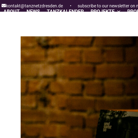
Skip
kontakt@tanznetzdresden.de
•
subscribe to our newsletter on
to
ABOUT
NEWS
TANZKALENDER
PROJEKTE
PROF
content