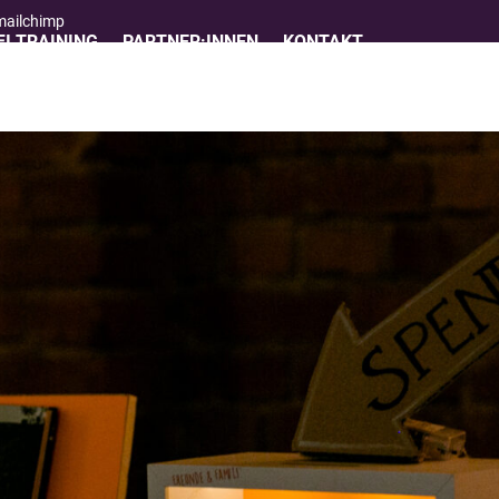
 mailchimp
I TRAINING
PARTNER:INNEN
KONTAKT