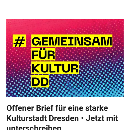
Skip
Open
Close
to
mobile
mobile
content
menu
menu
Offener Brief für eine starke
Kulturstadt Dresden • Jetzt mit
unterschreiben