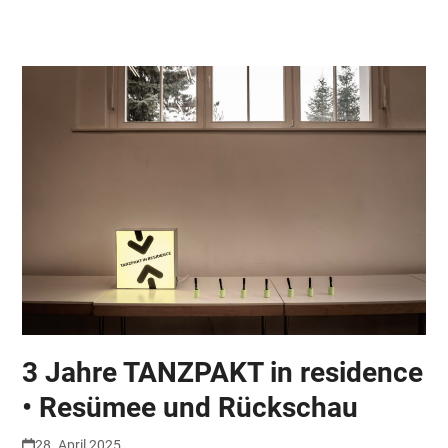
Skip
Open
Close
to
mobile
mobile
content
menu
menu
3 Jahre TANZPAKT in residence
• Resümee und Rückschau
28. April 2025