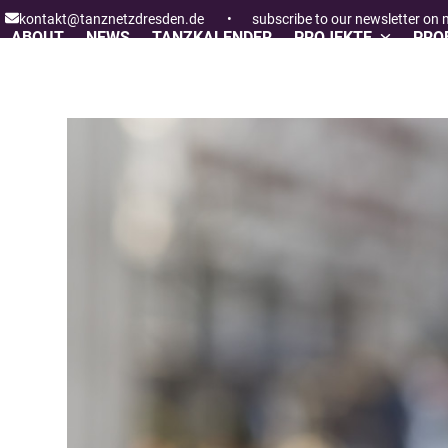
Skip
kontakt@tanznetzdresden.de
•
subscribe to our newsletter on
to
ABOUT
NEWS
TANZKALENDER
PROJEKTE
PROF
content