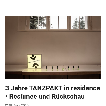
Skip
Open
Close
to
mobile
mobile
content
menu
menu
3 Jahre TANZPAKT in residence
• Resümee und Rückschau
28. April 2025