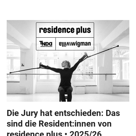
Skip
Open
Close
to
mobile
mobile
content
menu
menu
Die Jury hat entschieden: Das
sind die Resident:innen von
residence plus • 2025/26