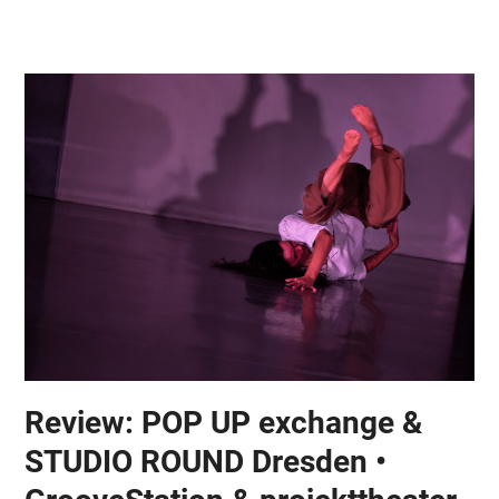
Skip
Open
Close
to
mobile
mobile
content
menu
menu
Review: POP UP exchange &
STUDIO ROUND Dresden •