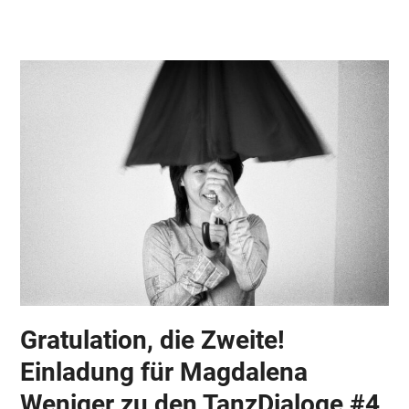
Skip
Open
Close
to
mobile
mobile
content
menu
menu
Gratulation, die Zweite!
Einladung für Magdalena
Weniger zu den TanzDialoge #4