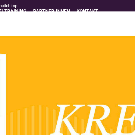
 mailchimp
I TRAINING
PARTNER:INNEN
KONTAKT