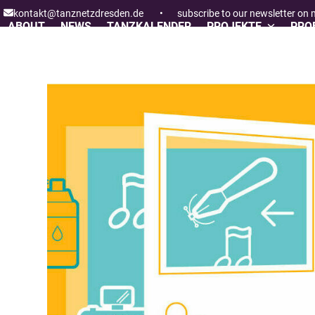
Skip
kontakt@tanznetzdresden.de
•
subscribe to our newsletter on
to
ABOUT
NEWS
TANZKALENDER
PROJEKTE
PROF
content