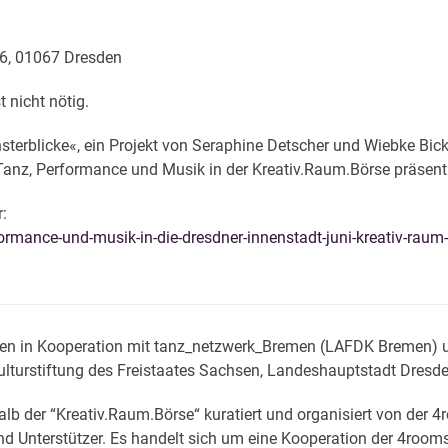
 16, 01067 Dresden
 nicht nötig.
nsterblicke«, ein Projekt von Seraphine Detscher und Wiebke Bic
n Tanz, Performance und Musik in der Kreativ.Raum.Börse präsent
r:
mance-und-musik-in-die-dresdner-innenstadt-juni-kreativ-raum
en in Kooperation mit tanz_netzwerk_Bremen (LAFDK Bremen) un
ulturstiftung des Freistaates Sachsen, Landeshauptstadt Dresde
erhalb der “Kreativ.Raum.Börse“ kuratiert und organisiert von d
nd Unterstützer.
Es handelt sich um eine Kooperation der 4r