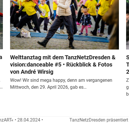
a
Welttanztag mit dem TanzNetzDresden &
S
vision:danceable #5 • Rückblick & Fotos
T
von André Wirsig
2
,
Wow! Wir sind mega happy, denn am vergangenen
Z
n…
Mittwoch, den 29. April 2026, gab es…
g
b
zART« • 28.04.2024 •
TanzNetzDresden präsentiert
Nächster