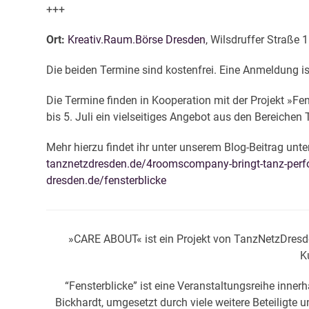
+++
Ort:
Kreativ.Raum.Börse Dresden
, Wilsdruffer Straße
Die beiden Termine sind kostenfrei. Eine Anmeldung ist
Die Termine finden in Kooperation mit der Projekt »Fe
bis 5. Juli ein vielseitiges Angebot aus den Bereiche
Mehr hierzu findet ihr unter unserem Blog-Beitrag unte
tanznetzdresden.de/4roomscompany-bringt-tanz-perfor
dresden.de/fensterblicke
»CARE ABOUT« ist ein Projekt von TanzNetzDresd
K
“Fensterblicke” ist eine Veranstaltungsreihe inn
Bickhardt, umgesetzt durch viele weitere Beteiligte u