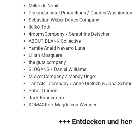
Miller de Nobili
Pinkmetalpetal Productions / Charles Washingto
Sebastian Weber Dance Company
Ildikó Tóth
4roomsCompany / Seraphine Detscher
ABOUT BLANK Collective
Yamile Anaid Navarro Luna
Lilian Mosquera
the guts company
SLOGANS / Daniel Williams
M.over Company / Mandy Unger
TanzART Company / Anne Dietrich & Jana Schm
Sahar Damoni
Jack Bannerman
KOMA&Ko / Magdalena Weniger
+++ Entdecken und her