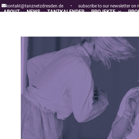
Skip
kontakt@tanznetzdresden.de
•
subscribe to our newsletter on
to
ABOUT
NEWS
TANZKALENDER
PROJEKTE
PROF
content