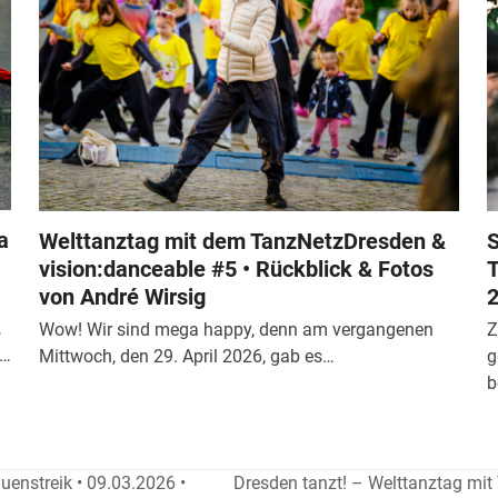
a
Welttanztag mit dem TanzNetzDresden &
S
vision:danceable #5 • Rückblick & Fotos
T
von André Wirsig
2
,
Wow! Wir sind mega happy, denn am vergangenen
Z
n…
Mittwoch, den 29. April 2026, gab es…
g
b
enstreik • 09.03.2026 •
Dresden tanzt! – Welttanztag mit