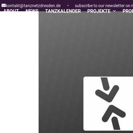
Skip
kontakt@tanznetzdresden.de
•
subscribe to our newsletter on
to
ABOUT
NEWS
TANZKALENDER
PROJEKTE
PROF
content