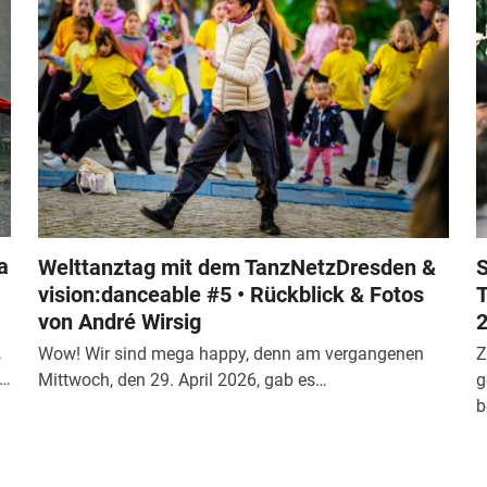
a
Welttanztag mit dem TanzNetzDresden &
S
vision:danceable #5 • Rückblick & Fotos
T
von André Wirsig
2
,
Wow! Wir sind mega happy, denn am vergangenen
Z
n…
Mittwoch, den 29. April 2026, gab es…
g
b