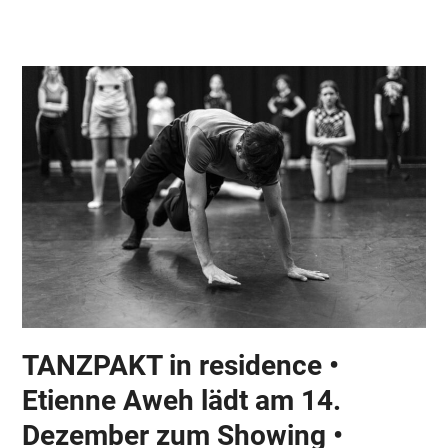
Skip
Open
Close
to
mobile
mobile
content
menu
menu
TANZPAKT in residence •
Etienne Aweh lädt am 14.
Dezember zum Showing •