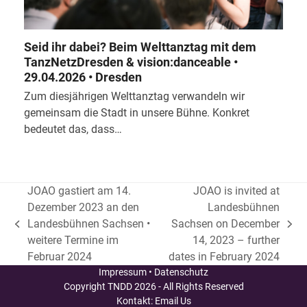
Seid ihr dabei? Beim Welttanztag mit dem
TanzNetzDresden & vision:danceable •
29.04.2026 • Dresden
Zum diesjährigen Welttanztag verwandeln wir
gemeinsam die Stadt in unsere Bühne. Konkret
bedeutet das, dass…
JOAO gastiert am 14.
JOAO is invited at
Dezember 2023 an den
Landesbühnen
Landesbühnen Sachsen •
Sachsen on December
vorheriger
Nächster
weitere Termine im
14, 2023 – further
Beitrag:
Beitrag:
Februar 2024
dates in February 2024
Impressum
•
Datenschutz
Copyright
TNDD
2026 - All Rights Reserved
Kontakt:
Email Us