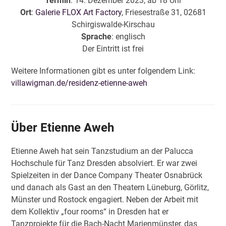
Termin
: 14. Dezember 2023; ab 18 Uhr
Ort
:
Galerie FLOX Art Factory
, Friesestraße 31, 02681
Schirgiswalde-Kirschau
Sprache
: englisch
Der Eintritt ist frei
Weitere Informationen gibt es unter folgendem Link:
villawigman.de/residenz-etienne-aweh
Über Etienne Aweh
Etienne Aweh hat sein Tanzstudium an der Palucca
Hochschule für Tanz Dresden absolviert. Er war zwei
Spielzeiten in der Dance Company Theater Osnabrück
und danach als Gast an den Theatern Lüneburg, Görlitz,
Münster und Rostock engagiert. Neben der Arbeit mit
dem Kollektiv „four rooms“ in Dresden hat er
Tanzprojekte für die Bach-Nacht Marienmünster, das