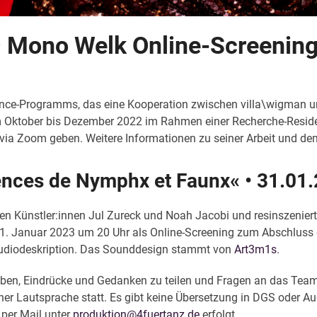
• Mono Welk Online-Screening
ce-Programms, das eine Kooperation zwischen villa\wigman und
om Oktober bis Dezember 2022 im Rahmen einer Recherche-Reside
 via Zoom geben. Weitere Informationen zu seiner Arbeit und de
ences de Nymphx et Faunx« • 31.01
n Künstler:innen Jul Zureck und Noah Jacobi und resinszeniert
31. Januar 2023 um 20 Uhr als Online-Screening zum Abschluss d
 Audiodeskription. Das Sounddesign stammt von
Art3m1s
.
eben, Eindrücke und Gedanken zu teilen und Fragen an das Team
her Lautsprache statt. Es gibt keine Übersetzung in DGS oder Au
per Mail unter
produktion@4fuertanz.de
erfolgt.