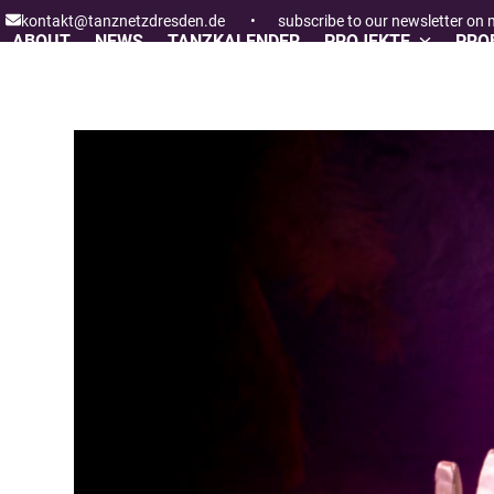
Skip
kontakt@tanznetzdresden.de
•
subscribe to our newsletter on
to
ABOUT
NEWS
TANZKALENDER
PROJEKTE
PROF
content