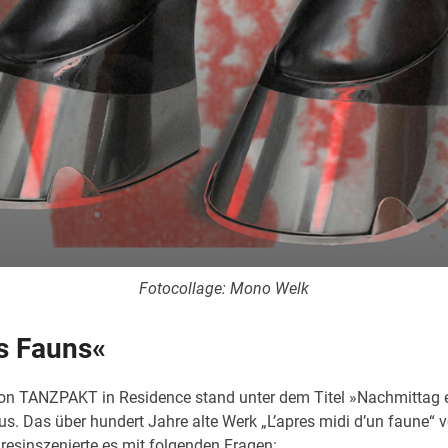
Fotocollage: Mono Welk
s Fauns«
 TANZPAKT in Residence stand unter dem Titel »Nachmittag ei
s. Das über hundert Jahre alte Werk „L’apres midi d’un faune“
 resinszenierte es mit folgenden Fragen: