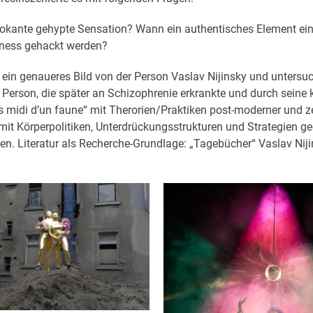
rovokante gehypte Sensation? Wann ein authentisches Element e
erness gehackt werden?
in genaueres Bild von der Person Vaslav Nijinsky und untersuch
e Person, die später an Schizophrenie erkrankte und durch seine 
s midi d’un faune“ mit Therorien/Praktiken post-moderner und zei
 mit Körperpolitiken, Unterdrückungsstrukturen und Strategien ge
igen. Literatur als Recherche-Grundlage: „Tagebücher“ Vaslav Nij