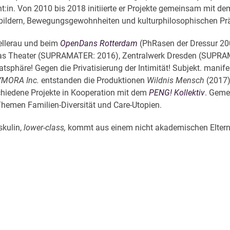
t:in. Von 2010 bis 2018 initiierte er Projekte gemeinsam mit d
perbildern, Bewegungsgewohnheiten und kulturphilosophischen Pr
ellerau und beim
OpenDans Rotterdam
(PhRasen der Dressur 20
as Theater (SUPRAMATER: 2016), Zentralwerk Dresden (SUPRAMA
sphäre! Gegen die Privatisierung der Intimität! Subjekt. manifes
YMORA Inc.
entstanden die Produktionen
Wildnis Mensch
(2017)
chiedene Projekte in Kooperation mit dem
PENG! Kollektiv
. Geme
hemen Familien-Diversität und Care-Utopien.
skulin,
lower-class,
kommt aus einem nicht akademischen Elternh