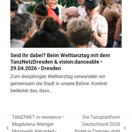
Seid ihr dabei? Beim Welttanztag mit dem
TanzNetzDresden & vision:danceable •
29.04.2026 • Dresden
Zum diesjährigen Welttanztag verwandeln wir
gemeinsam die Stadt in unsere Bühne. Konkret
bedeutet das, dass…
TANZPAKT in residence •
Die Tanzplattform
Magdalena Weniger:
Deutschland 2026
vorheriger
Nächster
Moosweib Reloaded •
findet in Dresden statt