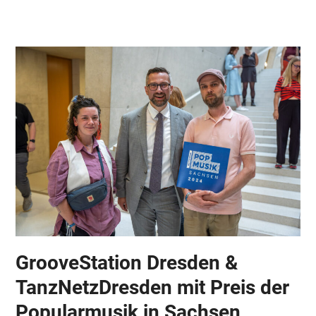
Skip
Open
Close
to
mobile
mobile
content
menu
menu
GrooveStation Dresden &
TanzNetzDresden mit Preis der
Popularmusik in Sachsen