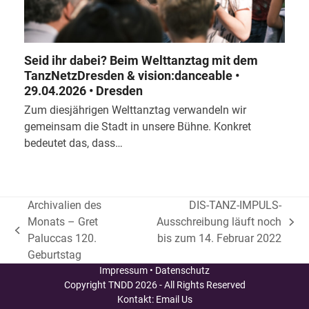
Seid ihr dabei? Beim Welttanztag mit dem
TanzNetzDresden & vision:danceable •
29.04.2026 • Dresden
Zum diesjährigen Welttanztag verwandeln wir
gemeinsam die Stadt in unsere Bühne. Konkret
bedeutet das, dass…
Archivalien des
DIS-TANZ-IMPULS-
Monats – Gret
Ausschreibung läuft noch
Nächster
vorheriger
Paluccas 120.
bis zum 14. Februar 2022
Beitrag:
Beitrag:
Geburtstag
Impressum
•
Datenschutz
Copyright
TNDD
2026 - All Rights Reserved
Kontakt:
Email Us