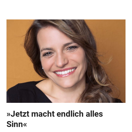
Skip
Open
Close
to
mobile
mobile
content
menu
menu
»Jetzt macht endlich alles
Sinn«