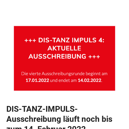
Skip
Open
Close
to
mobile
mobile
content
menu
menu
DIS-TANZ-IMPULS-
Ausschreibung läuft noch bis