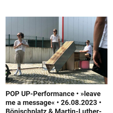
Skip
Open
Close
to
mobile
mobile
content
menu
menu
POP UP-Performance • »leave
me a message« • 26.08.2023 •
Bönischplatz & Martin-Luther-