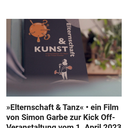
Skip
Open
Close
to
mobile
mobile
content
menu
menu
»Elternschaft & Tanz« • ein Film
von Simon Garbe zur Kick Off-
Veranstaltung vom 1. April 2023