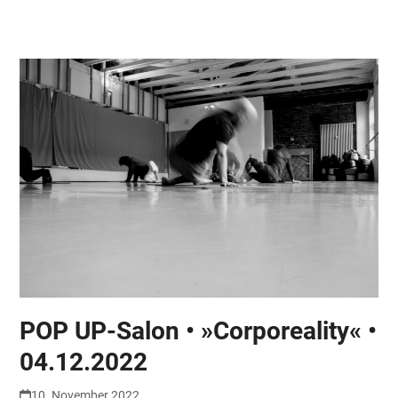
Skip
Open
Close
to
mobile
mobile
content
menu
menu
POP UP-Salon • »Corporeality« •
04.12.2022
10. November 2022