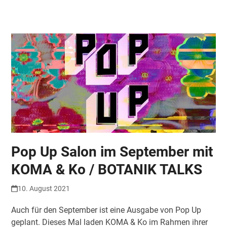
Skip
Open
Close
to
mobile
mobile
content
menu
menu
Pop Up Salon im September mit
KOMA & Ko / BOTANIK TALKS
10. August 2021
Auch für den September ist eine Ausgabe von Pop Up
geplant. Dieses Mal laden KOMA & Ko im Rahmen ihrer