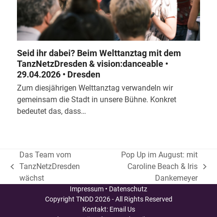
Seid ihr dabei? Beim Welttanztag mit dem
TanzNetzDresden & vision:danceable •
29.04.2026 • Dresden
Zum diesjährigen Welttanztag verwandeln wir
gemeinsam die Stadt in unsere Bühne. Konkret
bedeutet das, dass…
Das Team vom
Pop Up im August: mit
TanzNetzDresden
Caroline Beach & Iris
vorheriger
Nächster
wächst
Dankemeyer
Beitrag:
Beitrag:
Impressum
•
Datenschutz
Copyright
TNDD
2026 - All Rights Reserved
Kontakt:
Email Us