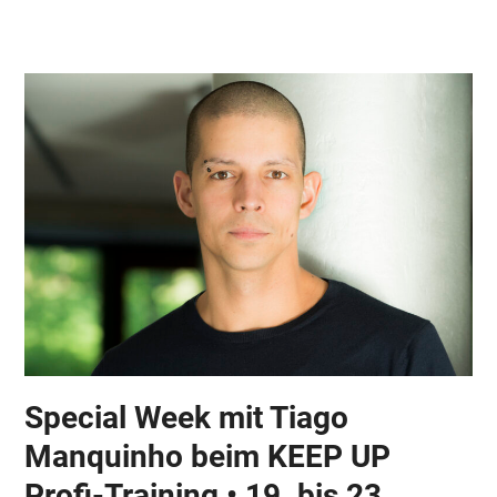
Skip
Open
Close
to
mobile
mobile
content
menu
menu
Special Week mit Tiago
Manquinho beim KEEP UP
Profi-Training • 19. bis 23.