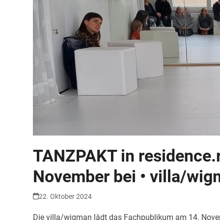
TANZPAKT in residence.r
November bei • villa/wi
22. Oktober 2024
Die villa/wigman lädt das Fachpublikum am 14. Nove