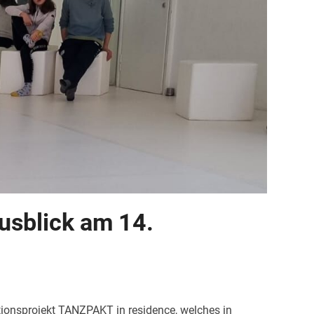
usblick am 14.
onsprojekt TANZPAKT in residence, welches in