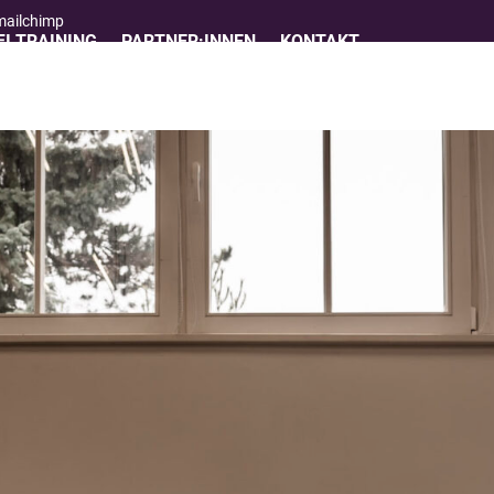
 mailchimp
I TRAINING
PARTNER:INNEN
KONTAKT