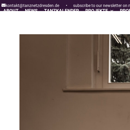
Skip
kontakt@tanznetzdresden.de
•
subscribe to our newsletter on
to
ABOUT
NEWS
TANZKALENDER
PROJEKTE
PROF
content