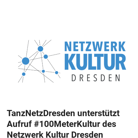
Skip
Open
Close
to
mobile
mobile
content
menu
menu
TanzNetzDresden unterstützt
Aufruf #100MeterKultur des
Netzwerk Kultur Dresden