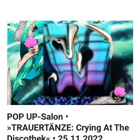
Skip
Open
Close
to
mobile
mobile
content
menu
menu
POP UP-Salon •
»TRAUERTÄNZE: Crying At The
Discothek« • 25.11.2022