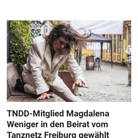
Skip
Open
Close
to
mobile
mobile
content
menu
menu
TNDD-Mitglied Magdalena
Weniger in den Beirat vom
Tanznetz Freiburg gewählt