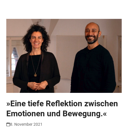
Skip
Open
Close
to
mobile
mobile
content
menu
menu
»Eine tiefe Reflektion zwischen
Emotionen und Bewegung.«
8. November 2021