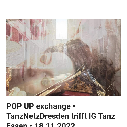
Skip
Open
Close
to
mobile
mobile
content
menu
menu
POP UP exchange •
TanzNetzDresden trifft IG Tanz
Essen • 18.11.2022