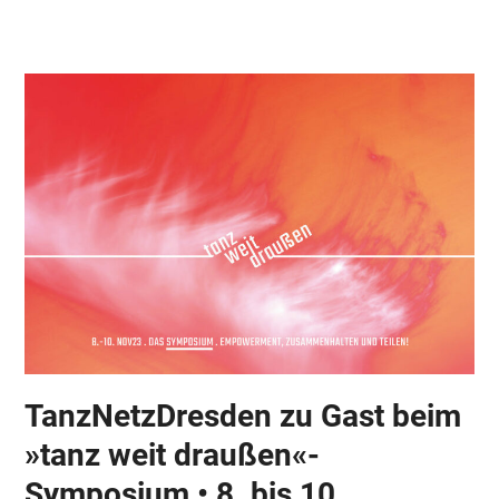
Skip
Open
Close
to
mobile
mobile
content
menu
menu
TanzNetzDresden zu Gast beim
»tanz weit draußen«-
Symposium • 8. bis 10.