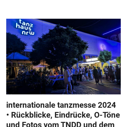
Skip
Open
Close
to
mobile
mobile
content
menu
menu
internationale tanzmesse 2024
• Rückblicke, Eindrücke, O-Töne
und Fotos vom TNDD und dem