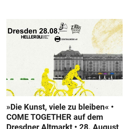
Skip
Open
Close
to
mobile
mobile
content
menu
menu
»Die Kunst, viele zu bleiben« •
COME TOGETHER auf dem
Dresdner Altmarkt • 28. August