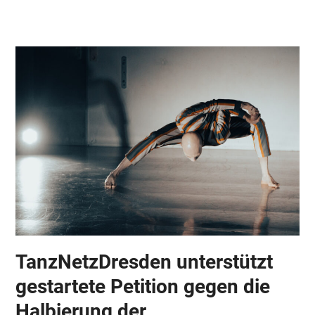
Skip
Open
Close
to
mobile
mobile
content
menu
menu
TanzNetzDresden unterstützt
gestartete Petition gegen die
Halbierung der