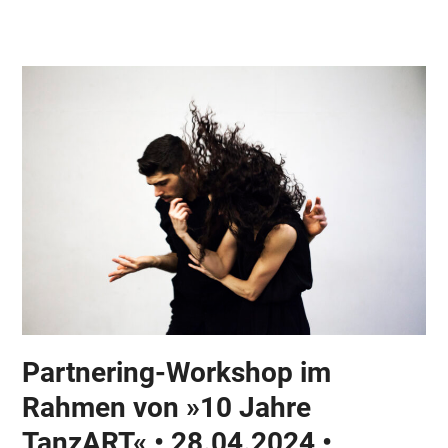
Skip
Open
Close
to
mobile
mobile
content
menu
menu
Partnering-Workshop im
Rahmen von »10 Jahre
TanzART« • 28.04.2024 •