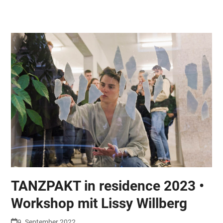
Skip
Open
Close
to
mobile
mobile
content
menu
menu
TANZPAKT in residence 2023 •
Workshop mit Lissy Willberg
9. September 2022