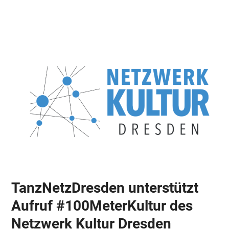
Skip
Open
Close
to
mobile
mobile
content
menu
menu
TanzNetzDresden unterstützt
Aufruf #100MeterKultur des
Netzwerk Kultur Dresden