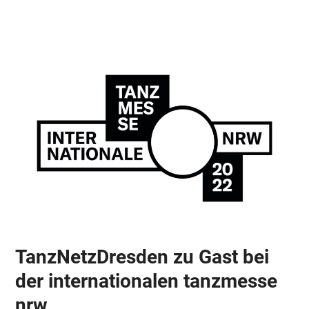
Skip
Open
Close
to
mobile
mobile
content
menu
menu
TanzNetzDresden zu Gast bei
der internationalen tanzmesse
nrw