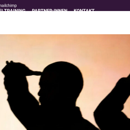
 mailchimp
I TRAINING
PARTNER:INNEN
KONTAKT