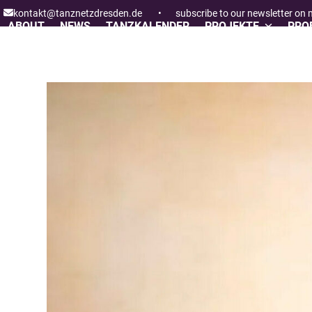
Skip
kontakt@tanznetzdresden.de
•
subscribe to our newsletter on
to
ABOUT
NEWS
TANZKALENDER
PROJEKTE
PROF
content