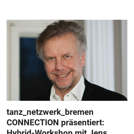
Skip
Open
Close
to
mobile
mobile
content
menu
menu
tanz_netzwerk_bremen
CONNECTION präsentiert:
Hybrid-Workshop mit Jens