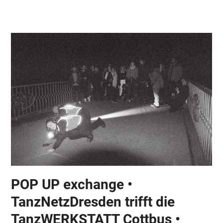
Skip
Open
Close
to
mobile
mobile
content
menu
menu
POP UP exchange •
TanzNetzDresden trifft die
TanzWERKSTATT Cottbus •