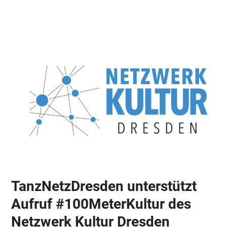
Skip
Open
Close
to
mobile
mobile
content
menu
menu
TanzNetzDresden unterstützt
Aufruf #100MeterKultur des
Netzwerk Kultur Dresden