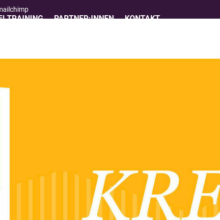
 mailchimp
I TRAINING
PARTNER:INNEN
KONTAKT