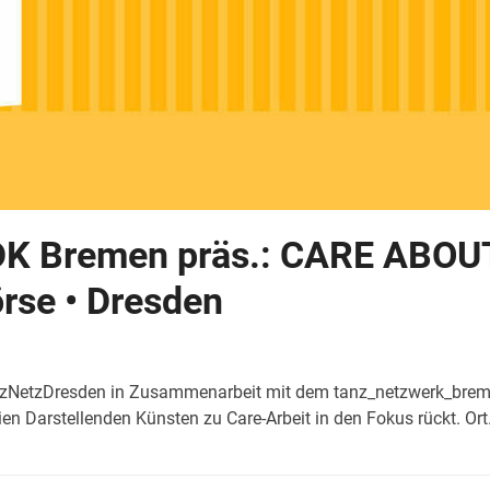
 Bremen präs.: CARE ABOUT y
örse • Dresden
TanzNetzDresden in Zusammenarbeit mit dem tanz_netzwerk_bre
ien Darstellenden Künsten zu Care-Arbeit in den Fokus rückt. Or