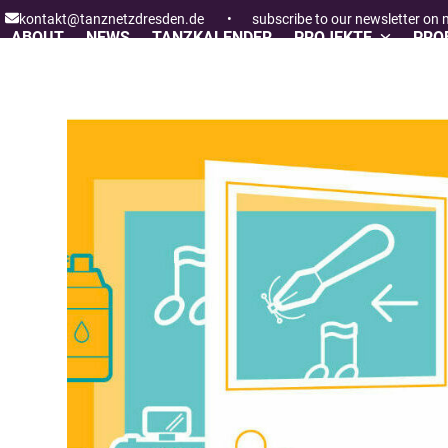
Skip
kontakt@tanznetzdresden.de
•
subscribe to our newsletter on
to
ABOUT
NEWS
TANZKALENDER
PROJEKTE
PROF
content