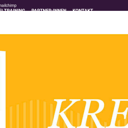
 mailchimp
I TRAINING
PARTNER:INNEN
KONTAKT