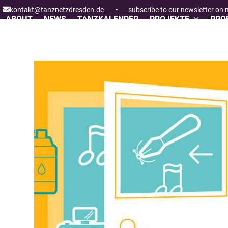
Skip
kontakt@tanznetzdresden.de
•
subscribe to our newsletter on
to
ABOUT
NEWS
TANZKALENDER
PROJEKTE
PROF
content