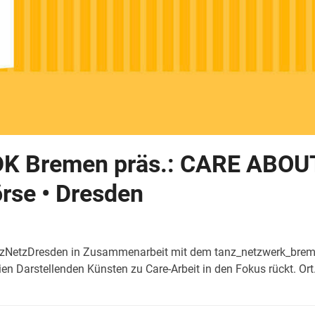
 Bremen präs.: CARE ABOUT y
örse • Dresden
TanzNetzDresden in Zusammenarbeit mit dem tanz_netzwerk_bre
ien Darstellenden Künsten zu Care-Arbeit in den Fokus rückt. Or