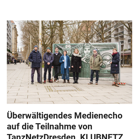
Skip
Open
Close
to
mobile
mobile
content
menu
menu
Überwältigendes Medienecho
auf die Teilnahme von
TanzNetzDresden, KLUBNETZ