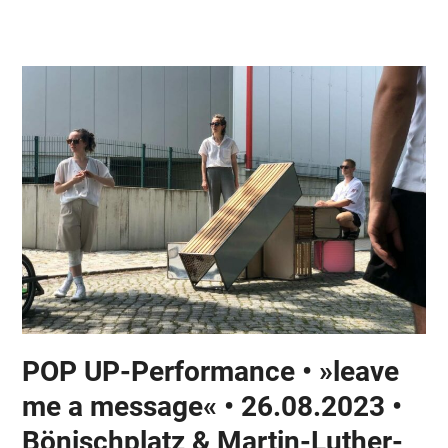
Skip
Open
Close
to
mobile
mobile
content
menu
menu
POP UP-Performance • »leave
me a message« • 26.08.2023 •
Bönischplatz & Martin-Luther-