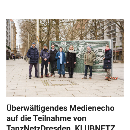
Skip
Open
Close
to
mobile
mobile
content
menu
menu
Überwältigendes Medienecho
auf die Teilnahme von
TanzNetzDresden, KLUBNETZ